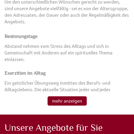
Um den unterschiedlichen Wünschen gerecht zu werden,
sind unsere Angebote vielfältig - sei es von der Altersgruppe,
den Adressaten, der Dauer oder auch der Regelmäßigkeit des
Angebots.
Besinnungstage
Abstand nehmen vom Stress des Alltags und sich in
Gemeinschaft mit Anderen auf ein spirituelles Thema
einlassen.
Exerzitien im Alltag
Ein geistlicher Übungsweg inmitten des Berufs- und
Alltagslebens. Die aktuelle Situation jeder und jedes
Einzelnen sind wesentlicher Bestandteil der Einübung.
Geistliche Begleitung
Es besteht sowohl die Möglichkeit einer seelsorglichen
Unsere Angebote für Sie
Gesprächsbegleitung während eines Gastaufenthaltes, als
auch zu einer geistlichen Begleitung in regelmäßigen