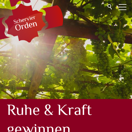
Start
Gemeinschaft
Helfen
Angebote
Mutterhaus
Haus Damiano
Publikationen
Wohnen im Kloster
Ruhe & Kraft
Kontakt
FR
gewinnen